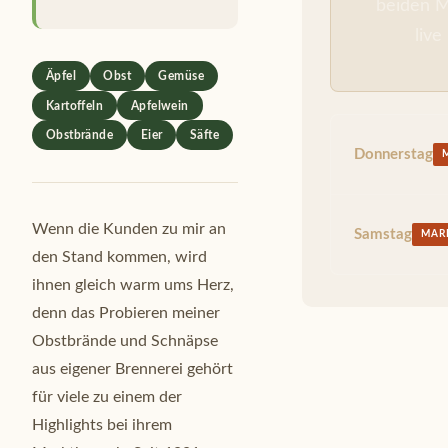
beiden M
live
Äpfel
Obst
Gemüse
Kartoffeln
Apfelwein
Obstbrände
Eier
Säfte
Donnerstag
Wenn die Kunden zu mir an
Samstag
MAR
den Stand kommen, wird
ihnen gleich warm ums Herz,
denn das Probieren meiner
Obstbrände und Schnäpse
aus eigener Brennerei gehört
für viele zu einem der
Highlights bei ihrem