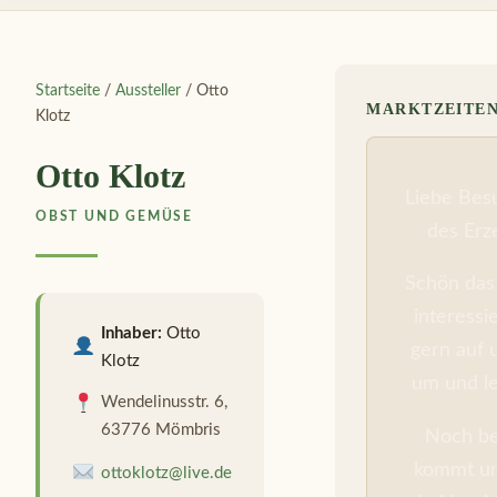
Startseite
/
Aussteller
/ Otto
MARKTZEITE
Klotz
Otto Klotz
Liebe Bes
OBST UND GEMÜSE
des Erz
Schön das 
interessi
Inhaber:
Otto
gern auf 
Klotz
um und le
Wendelinusstr. 6,
63776 Mömbris
Noch bes
kommt un
ottoklotz@live.de