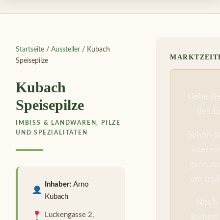
Startseite
/
Aussteller
/ Kubach
MARKTZEIT
Speisepilze
Kubach
Liebe B
Speisepilze
des E
IMBISS & LANDWAREN, PILZE
UND SPEZIALITÄTEN
Schön da
interes
gern au
um und 
Inhaber:
Arno
Kubach
Noch b
Luckengasse 2,
kommt 