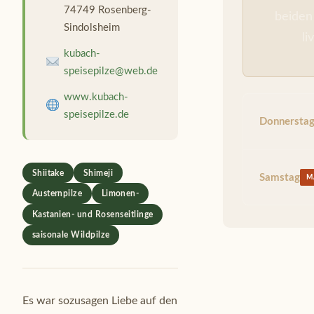
74749 Rosenberg-
beiden
Sindolsheim
li
kubach-
speisepilze@web.de
www.kubach-
speisepilze.de
Donnersta
Shiitake
Shimeji
Samstag
M
Austernpilze
Limonen-
Kastanien- und Rosenseitlinge
saisonale Wildpilze
Es war sozusagen Liebe auf den