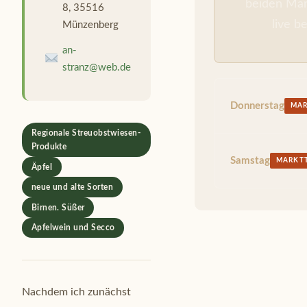
beiden Mar
8, 35516
live b
Münzenberg
an-
stranz@web.de
Donnerstag
MAR
Regionale Streuobstwiesen-
Produkte
Samstag
MARKT
Äpfel
neue und alte Sorten
Birnen. Süßer
Apfelwein und Secco
Nachdem ich zunächst