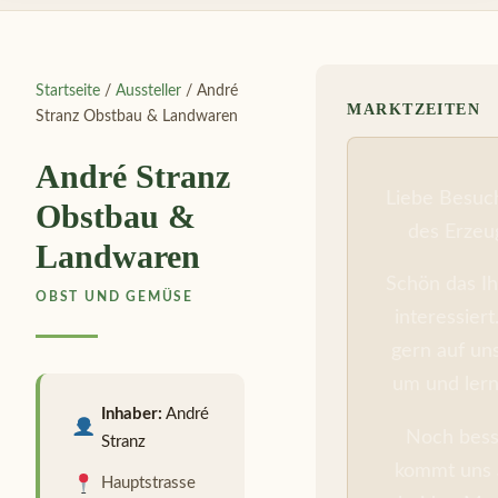
Startseite
/
Aussteller
/ André
MARKTZEITEN
Stranz Obstbau & Landwaren
André Stranz
Liebe Besuc
Obstbau &
des Erzeu
Landwaren
Schön das Ih
OBST UND GEMÜSE
interessier
gern auf un
um und lern
Inhaber:
André
Noch besse
Stranz
kommt uns 
Hauptstrasse